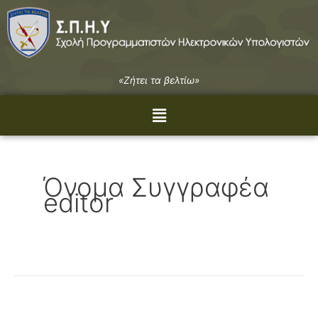
Μετάβαση
στο
περιεχόμενο
«Ζήτει τα βελτίω»
Menu
Όνομα Συγγραφέα
editor