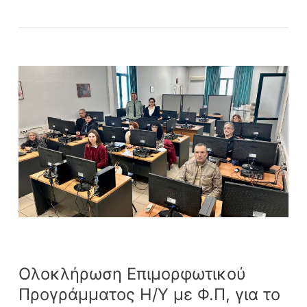
Ολοκλήρωση
Επιμορφωτικού
Προγράμματος
Η/
Υ
με
Φ.Π,
για
το
Πολιτικό
Προσωπικό
του
ΥΠΕΘΑ.
Ολοκλήρωση Επιμορφωτικού
Προγράμματος Η/Υ με Φ.Π, για το