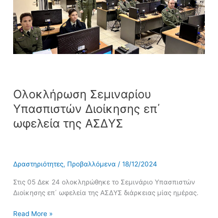
ωφελεία
της
ΑΣΔΥΣ
Ολοκλήρωση Σεμιναρίου
Υπασπιστών Διοίκησης επ΄
ωφελεία της ΑΣΔΥΣ
Δραστηριότητες
,
Προβαλλόμενα
/
18/12/2024
Στις 05 Δεκ 24 ολοκληρώθηκε το Σεμινάριο Υπασπιστών
Διοίκησης επ΄ ωφελεία της ΑΣΔΥΣ διάρκειας μίας ημέρας.
Read More »