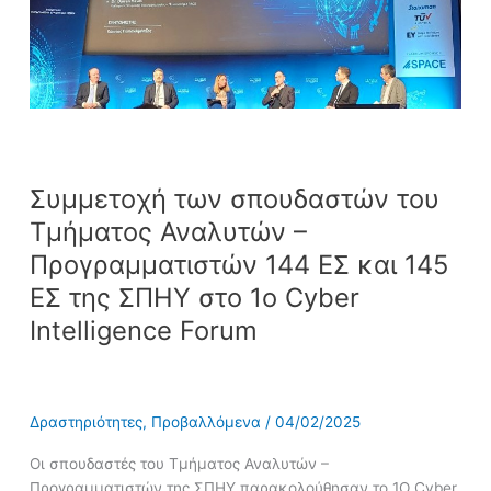
Αναλυτών
–
Προγραμματιστών
144
ΕΣ
και
145
ΕΣ
Συμμετοχή των σπουδαστών του
της
ΣΠΗΥ
Τμήματος Αναλυτών –
στο
Προγραμματιστών 144 ΕΣ και 145
1o
ΕΣ της ΣΠΗΥ στο 1o Cyber
Cyber
Intelligence
Intelligence Forum
Forum
Δραστηριότητες
,
Προβαλλόμενα
/
04/02/2025
Οι σπουδαστές του Τμήματος Αναλυτών –
Προγραμματιστών της ΣΠΗΥ παρακολούθησαν το 1Ο Cyber