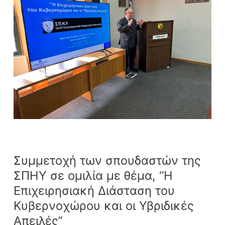
της
ΣΠΗΥ
σε
ομιλία
με
θέμα,
‘’Η
Επιχειρησιακή
Διάσταση
του
Κυβερνοχώρου
και
οι
Υβριδικές
Συμμετοχή των σπουδαστών της
Απειλές’’
ΣΠΗΥ σε ομιλία με θέμα, ‘’Η
Επιχειρησιακή Διάσταση του
Κυβερνοχώρου και οι Υβριδικές
Απειλές’’